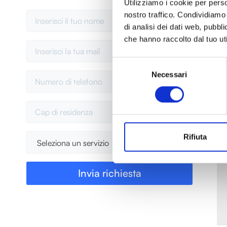
Utilizziamo i cookie per perso
nostro traffico. Condividiamo 
Richiedi un preventivo
di analisi dei dati web, pubbl
Contatti
che hanno raccolto dal tuo uti
Termini e condizioni
Privacy policy
Selezione
Adf s.r.l
Necessari
del
PIVA 06678621001
consenso
Via Sassonegro 63, 00169 Roma
info@domusclima.it
349 665 9511
Rifiuta