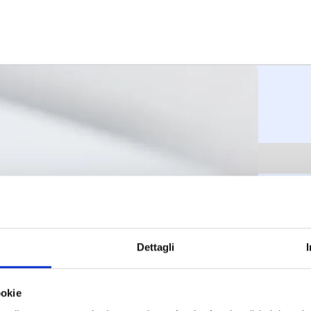
Dettagli
atuito
ookie