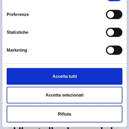
rinfrescare
consenso
l'estate con la
Preferenze
tecnologia green
Statistiche
L'estate si avvicina e con essa la voglia di freschezza
e comfort. Ma come conciliare il benessere climatico
Marketing
con la tu..
Accetta tutti
Accetta selezionati
Rifiuta
Novità