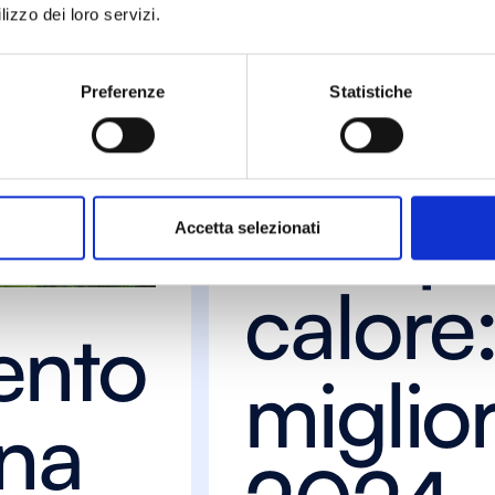
lizzo dei loro servizi.
Preferenze
Statistiche
Consigli utili
Pompe
Accetta selezionati
calore:
ento
miglior
Una