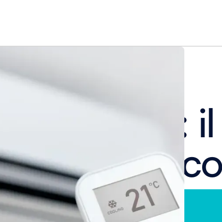
ore ibride: il
nto domestic