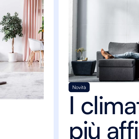
Novità
I clima
più aff