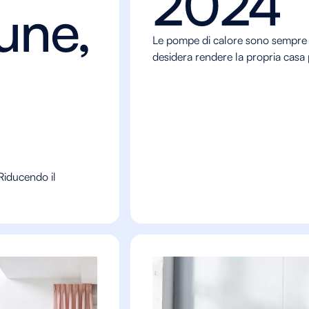
2024
une,
Le pompe di calore sono sempre p
desidera rendere la propria casa p
Riducendo il