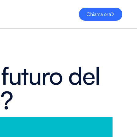
Chiama ora
 futuro del
o?