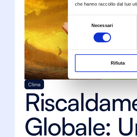
che hanno raccolto dal tuo uti
Selezione
Necessari
del
consenso
Rifiuta
Clima
Riscaldam
Globale: 