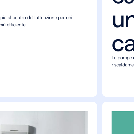
u
iù al centro dell'attenzione per chi
iù efficiente.
ca
Le pompe d
riscaldamen